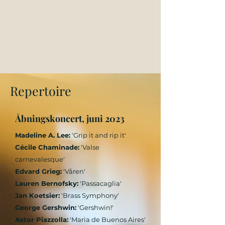
Repertoire
Åbningskoncert, juni 2023
Madeline A. Lee:
'Grip it and rip it'
Cécile Chaminade:
'Valse
carnevalesque'
Edvard Grieg:
'Våren'
Lauren Bernofsky:
'Passacaglia'
Jan Koetsier:
'Brass Symphony'
George Gershwin:
'Gershwin!'
Astor Piazzolla:
'Maria de Buenos Aires'