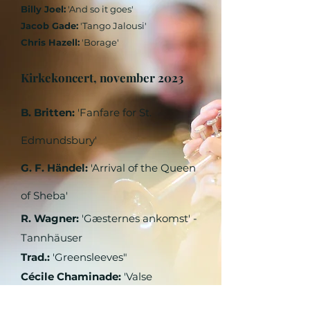
Billy Joel:
'And so it goes'
Jacob Gade:
'Tango Jalousi'
Chris Hazell:
'Borage'
Kirkekoncert, november 2023
B. Britten:
'Fanfare for St.
Edmundsbury'
G. F.
Händel
:
'Arrival of the Queen
of Sheba
'
R. Wagner:
'Gæsternes ankomst' -
Tannhäuser
Trad.:
'Greensleeves"
Cécile
Chaminade:
'Valse
Carnevalesque'